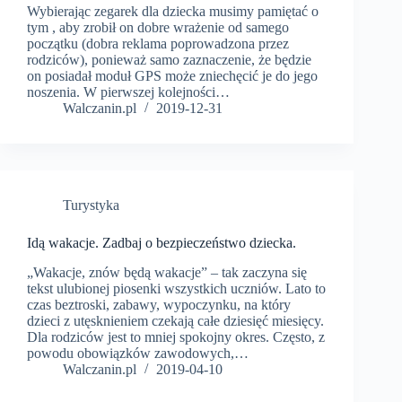
Wybierając zegarek dla dziecka musimy pamiętać o
tym , aby zrobił on dobre wrażenie od samego
początku (dobra reklama poprowadzona przez
rodziców), ponieważ samo zaznaczenie, że będzie
on posiadał moduł GPS może zniechęcić je do jego
noszenia. W pierwszej kolejności…
Walczanin.pl
2019-12-31
Turystyka
Idą wakacje. Zadbaj o bezpieczeństwo dziecka.
„Wakacje, znów będą wakacje” – tak zaczyna się
tekst ulubionej piosenki wszystkich uczniów. Lato to
czas beztroski, zabawy, wypoczynku, na który
dzieci z utęsknieniem czekają całe dziesięć miesięcy.
Dla rodziców jest to mniej spokojny okres. Często, z
powodu obowiązków zawodowych,…
Walczanin.pl
2019-04-10