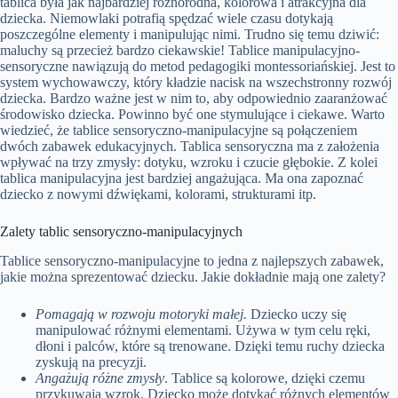
tablica była jak najbardziej różnorodna, kolorowa i atrakcyjna dla
dziecka. Niemowlaki potrafią spędzać wiele czasu dotykają
poszczególne elementy i manipulując nimi. Trudno się temu dziwić:
maluchy są przecież bardzo ciekawskie! Tablice manipulacyjno-
sensoryczne nawiązują do metod pedagogiki montessoriańskiej. Jest to
system wychowawczy, który kładzie nacisk na wszechstronny rozwój
dziecka. Bardzo ważne jest w nim to, aby odpowiednio zaaranżować
środowisko dziecka. Powinno być one stymulujące i ciekawe. Warto
wiedzieć, że tablice sensoryczno-manipulacyjne są połączeniem
dwóch zabawek edukacyjnych. Tablica sensoryczna ma z założenia
wpływać na trzy zmysły: dotyku, wzroku i czucie głębokie. Z kolei
tablica manipulacyjna jest bardziej angażująca. Ma ona zapoznać
dziecko z nowymi dźwiękami, kolorami, strukturami itp.
Zalety tablic sensoryczno-manipulacyjnych
Tablice sensoryczno-manipulacyjne to jedna z najlepszych zabawek,
jakie można sprezentować dziecku. Jakie dokładnie mają one zalety?
Pomagają w rozwoju motoryki małej.
Dziecko uczy się
manipulować różnymi elementami. Używa w tym celu ręki,
dłoni i palców, które są trenowane. Dzięki temu ruchy dziecka
zyskują na precyzji.
Angażują różne zmysły
. Tablice są kolorowe, dzięki czemu
przykuwają wzrok. Dziecko może dotykać różnych elementów