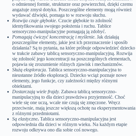
o odmiennej formie, strukturze oraz powierzchni, dzięki czemu
angażuje zmysł dotyku. Poszczególne elementy mogą również
wydawać dźwięki, pomaga to w rozwoju słuchu.
Rozwija czuje głębokie
. Czucie głębokie to zdolność
identyfikowania swojego położenia i ruchu. Tablice
sensoryczno-manipulacyjne pomagają ją zdobyć.
Pomagają ćwiczyć koncentrację i myślenie
. Jak działają
poszczególne elementy, jakie jest ich przeznaczenie i sposób
działania? Są to pytania, na które próbuje odpowiedzieć dziecko
w trakcie zabawy tablicą sensoryczno-manipulacyjną. Rozwija
się zdolność jego koncentracji na poszczególnych elementach,
pojawia się zrozumienie różnych zjawisk i mechanizmów.
Służą eksploracja.
Tablica sensoryczno-manipulacyjna to
nieustanne źródło eksploracji. Dziecko wciąż poznaje nowe
elementy, jego funkcje, czy zależności między różnymi
obiektami.
Dostarczają wiele frajdy.
Zabawa tablicą sensoryczno-
manipulacyjną to dla dzieci prawdziwa przyjemność. Choć
wiele się one uczą, wcale nie czują się zmęczone. Wręcz
przeciwnie, mają jeszcze większą ochotę na eksperymentowania
z różnymi przedmiotami.
Są elastyczne
.
Tablica sensoryczno-manipulacyjna jest
odpowiednia dla dzieci w różnym wieku. Na każdym etapie
rozwoju odkrywa ono dla sobie coś nowego.