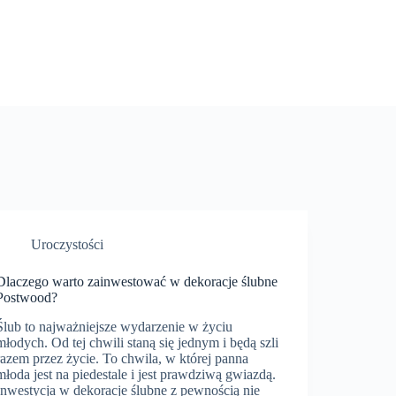
Uroczystości
Dlaczego warto zainwestować w dekoracje ślubne
Postwood?
Ślub to najważniejsze wydarzenie w życiu
młodych. Od tej chwili staną się jednym i będą szli
razem przez życie. To chwila, w której panna
młoda jest na piedestale i jest prawdziwą gwiazdą.
Inwestycja w dekoracje ślubne z pewnością nie