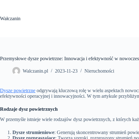
Przejdź
do
treści
Wałczanin
Przemysłowe dysze powietrzne: Innowacja i efektywność w nowocze
Walczanin.pl
2023-11-23
Nieruchomości
Dysze powietrzne
odgrywają kluczową rolę w wielu aspektach nowocz
efektywności operacyjnej i innowacyjności. W tym artykule przybliż
Rodzaje dysz powietrznych
W przemyśle istnieje wiele rodzajów dysz powietrznych, z których ka
Dysze strumieniowe
: Generują skoncentrowany strumień powiet
Dysze rozpraszające
: Tworzą szeroki, rozproszony strumień po