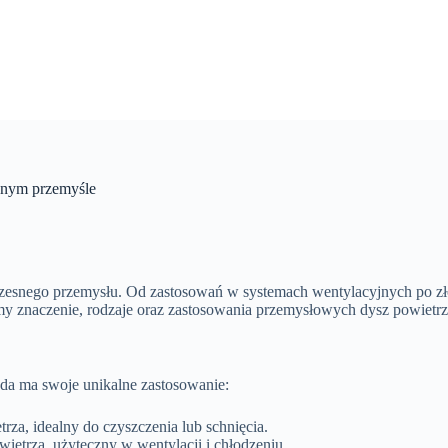
snym przemyśle
esnego przemysłu. Od zastosowań w systemach wentylacyjnych po zło
ymy znaczenie, rodzaje oraz zastosowania przemysłowych dysz powietr
żda ma swoje unikalne zastosowanie:
rza, idealny do czyszczenia lub schnięcia.
wietrza, użyteczny w wentylacji i chłodzeniu.